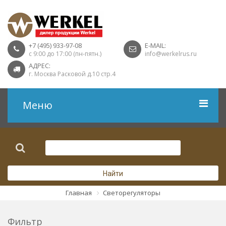
+7 (495) 933-97-08
E-MAIL:
с 9:00 до 17:00 (пн-пятн.)
info@werkelrus.ru
АДРЕС:
г. Москва Расковой д.10 стр.4
Меню
Рамки
Выключатели
Найти
Розетки USB
Главная
Светорегуляторы
Розетки ТВ
Фильтр