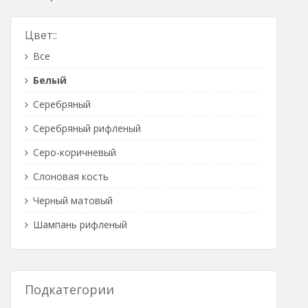
Розетки Интернет/Телефон
Цвет::
Розетки акустика
Все
Светорегуляторы
Белый
Розетки Интернет
Серебряный
Серебряный рифленый
Серо-коричневый
Слоновая кость
Черный матовый
Шампань рифленый
Подкатегории