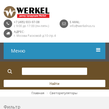
+7 (495) 933-97-08
E-MAIL:
с 9:00 до 17:00 (пн-пятн.)
info@werkelrus.ru
АДРЕС:
г. Москва Расковой д.10 стр.4
Меню
Рамки
Выключатели
Найти
Розетки USB
Главная
Светорегуляторы
Розетки ТВ
Фильтр