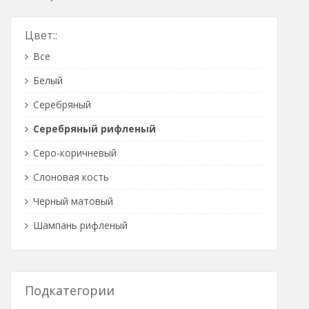
Розетки Интернет/Телефон
Цвет::
Розетки акустика
Все
Светорегуляторы
Белый
Розетки Интернет
Серебряный
Серебряный рифленый
Серо-коричневый
Слоновая кость
Черный матовый
Шампань рифленый
Подкатегории