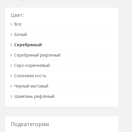
Розетки Интернет/Телефон
Цвет::
Розетки акустика
Все
Светорегуляторы
Белый
Розетки Интернет
Серебряный
Серебряный рифленый
Серо-коричневый
Слоновая кость
Черный матовый
Шампань рифленый
Подкатегории