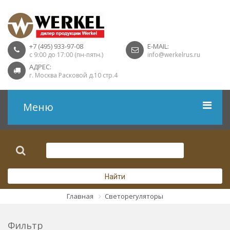
+7 (495) 933-97-08
E-MAIL:
с 9:00 до 17:00 (пн-пятн.)
info@werkelrus.ru
АДРЕС:
г. Москва Расковой д.10 стр.4
Меню
Рамки
Выключатели
Найти
Розетки USB
Главная
Светорегуляторы
Розетки ТВ
Фильтр